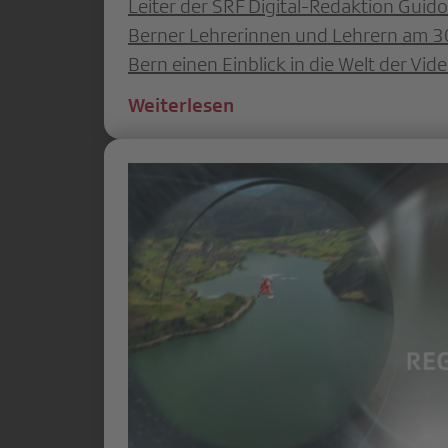
Leiter der SRF Digital-Redaktion Guido
Berner Lehrerinnen und Lehrern am 3
Bern einen Einblick in die Welt der Vi
Weiterlesen