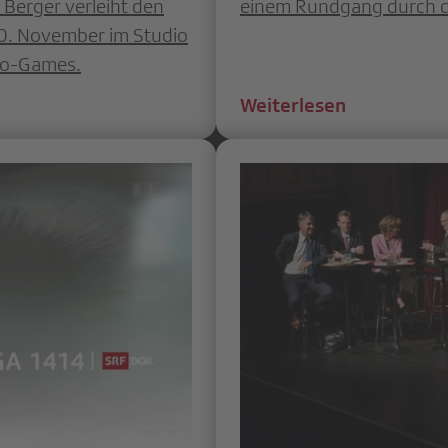
 Berger verleiht den
einem Rundgang durch da
0. November im Studio
deo-Games.
Weiterlesen