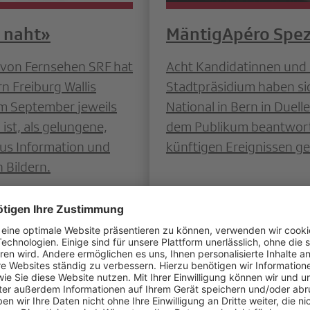
 naht»
MäntigApéro Spez
K von Fernsehen SRF hat
Acht Kandidatinnen und 
 Freiburg Wallis
Stadtpräsidium haben s
 im September jeweils
National in Bern in Duel
st, als gelungene,
dem Publikum beantworte
aus Information und
künftigen Ereignissen ge
Bildern.
Weiterlesen