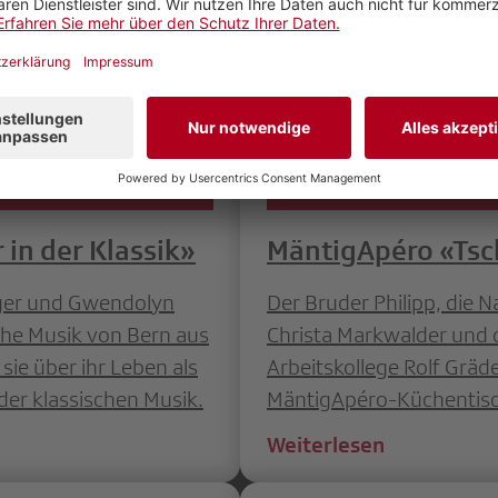
in der Klassik»
MäntigApéro «Ts
rger und Gwendolyn
Der Bruder Philipp, die N
sche Musik von Bern aus
Christa Markwalder und 
ie über ihr Leben als
Arbeitskollege Rolf Grä
der klassischen Musik.
MäntigApéro-Küchentisc
Weiterlesen