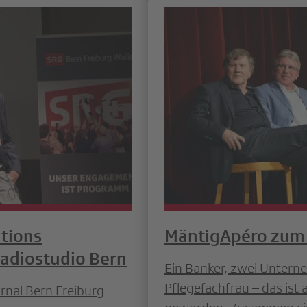
ations
MäntigApéro zum 
Radiostudio Bern
Ein Banker, zwei Unterne
Pflegefachfrau – das ist
rnal Bern Freiburg