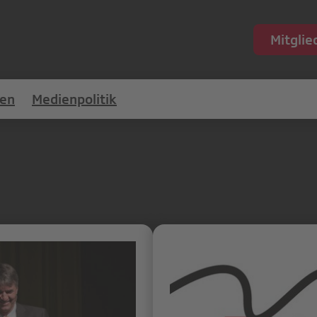
Mitgli
en
Medienpolitik