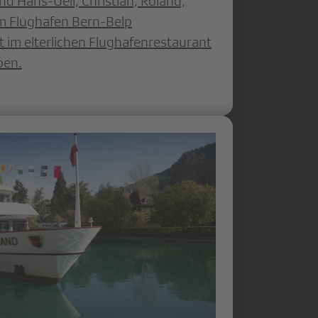
 Hans-Ueli, Christian, Roland,
m Flughafen Bern-Belp
 im elterlichen Flughafenrestaurant
ben.