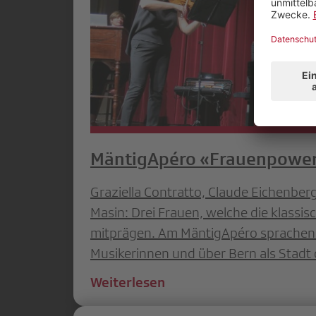
MäntigApéro «Frauenpower 
Graziella Contratto, Claude Eichenbe
Masin: Drei Frauen, welche die klassi
mitprägen. Am MäntigApéro sprachen s
Musikerinnen und über Bern als Stadt 
Weiterlesen