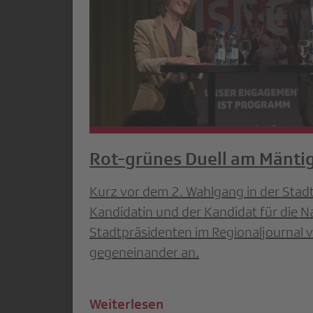
Rot-grünes Duell am Mänti
Kurz vor dem 2. Wahlgang in der Stadt
Kandidatin und der Kandidat für die N
Stadtpräsidenten im Regionaljournal 
gegeneinander an.
Weiterlesen