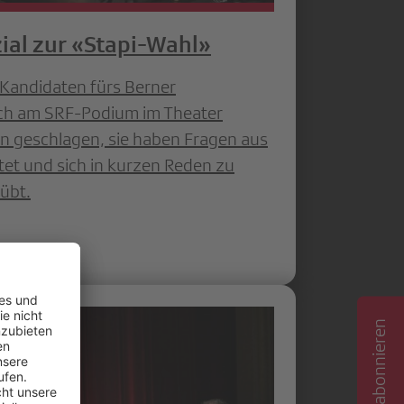
ial zur «Stapi-Wahl»
Kandidaten fürs Berner
ich am SRF-Podium im Theater
len geschlagen, sie haben Fragen aus
t und sich in kurzen Reden zu
übt.