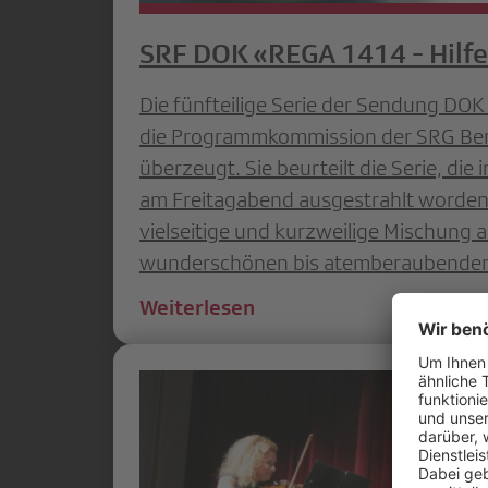
SRF DOK «REGA 1414 - Hilfe
Die fünfteilige Serie der Sendung DO
die Programmkommission der SRG Bern
überzeugt. Sie beurteilt die Serie, die
am Freitagabend ausgestrahlt worden i
vielseitige und kurzweilige Mischung 
wunderschönen bis atemberaubenden 
Weiterlesen