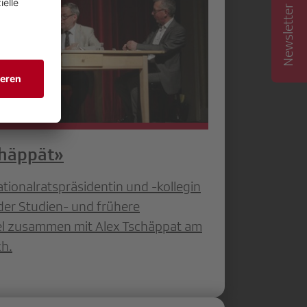
Newsletter abonnieren
chäppät»
ationalratspräsidentin und -kollegin
der Studien- und frühere
del zusammen mit Alex Tschäppat am
h.