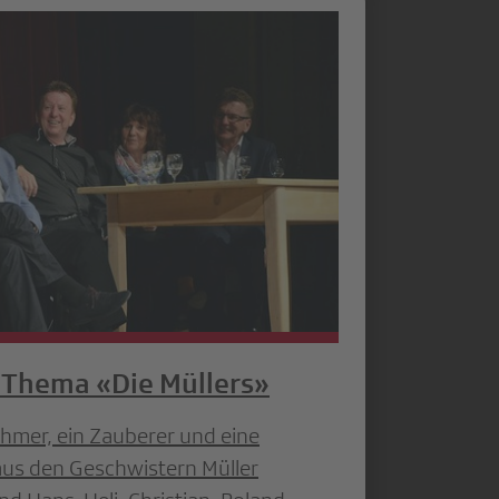
Thema «Die Müllers»
hmer, ein Zauberer und eine
 aus den Geschwistern Müller