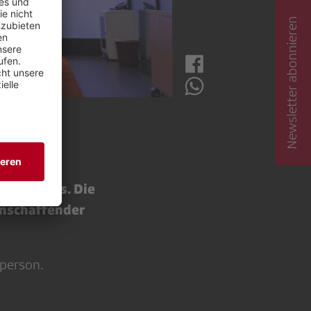
Newsletter abonnieren
Bundeshaus. Die
enschaffender
tperson.