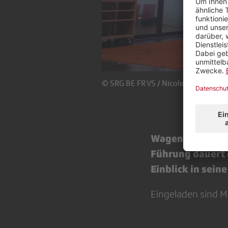
© SRG BE FR VS / Nicole Imhof
Wagen Sie einen
Führung dauert 
Einblick in sein
Eingeladen sind Mi