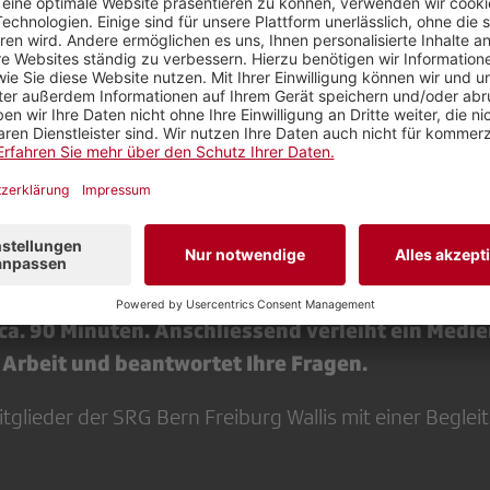
 Blick hinter die Kulissen des Medienzentrums 
ca. 90 Minuten. Anschliessend verleiht ein Medi
e Arbeit und beantwortet Ihre Fragen.
tglieder der SRG Bern Freiburg Wallis mit einer Beglei