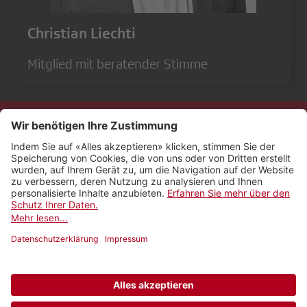
Christian Liechti
Mitglied mit beratender Stimme
Kontakt
Impressum
Rechtliches
Netiquette
Nutzungsbedingungen
AGB Payyo
Datenschutzeinstellungen