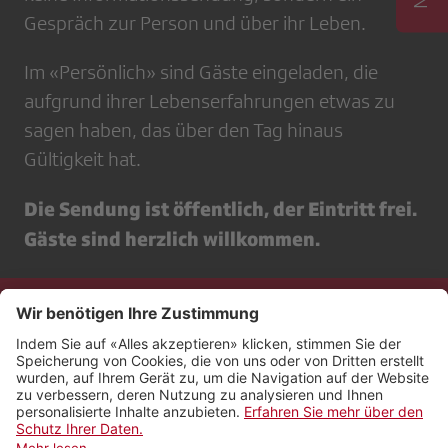
Gespräch zur Person und über ihr Leben.
Im «Persönlich» sind Gäste eingeladen, die
aufgrund ihrer Lebenserfahrungen etwas zu
sagen haben, das über den Tag hinaus
Gültigkeit hat.
Die Sendung ist öffentlich, der Eintritt frei.
Gäste sind herzlich willkommen.
Kontakt
Impressum
Rechtliches
Netiquette