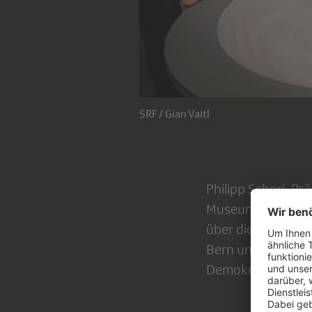
SRF / Gian Vaitl
Philipp Schori, Pr
Museumsnacht im R
über die Entstehu
Bern und die fund
Demokratie.