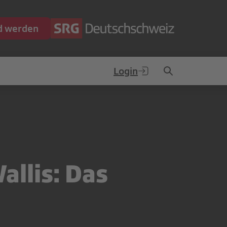
ed werden
Login
allis: Das