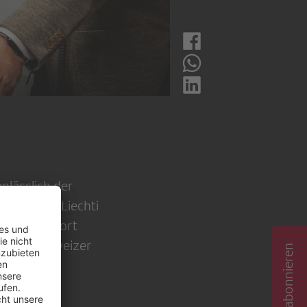
nlässlich der
 Christian Liechti
tudiostandort
irekte Schweizer