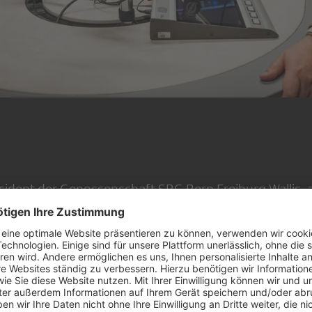
äsident der Genossenschaft SRG Bern Freiburg Wallis, a
egionaljournal Bern Freiburg Wallis: Ein Gespräch mit
ng der SRG Bern Freiburg Wallis, den Kampf um den S
amentale Bedeutung der vierten Gewalt für die halbd