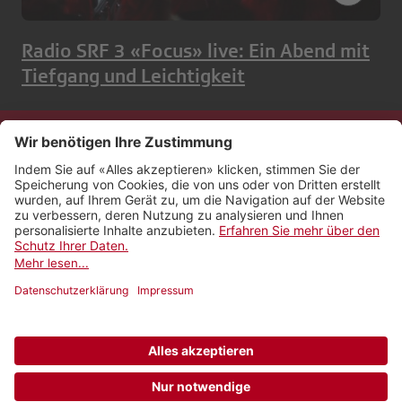
Radio SRF 3 «Focus» live: Ein Abend mit
Tiefgang und Leichtigkeit
Kontakt
Impressum
Rechtliches
Netiquette
Nutzungsbedingungen
AGB Payyo
Datenschutzeinstellungen
Newsletter abonnieren