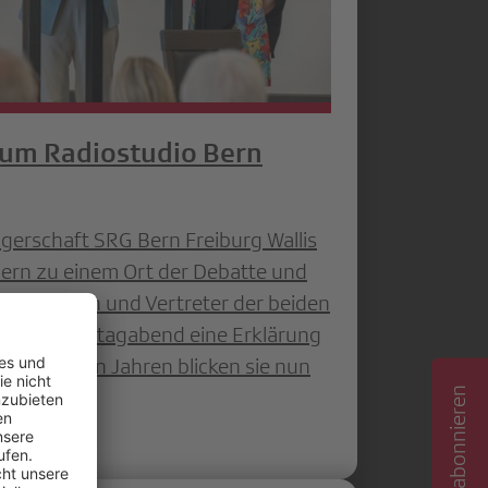
 um Radiostudio Bern
ägerschaft SRG Bern Freiburg Wallis
Bern zu einem Ort der Debatte und
eterinnen und Vertreter der beiden
zu am Freitagabend eine Erklärung
fliktreichen Jahren blicken sie nun