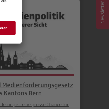
Newsletter abonnieren
d Medienförderungsgesetz
es Kantons Bern
derung ist eine grosse Chance für