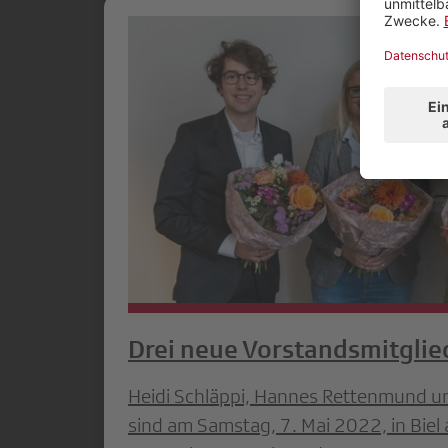
Drei neue Vorstandsmitglie
Heidi Schläppi, Hannes Rettenmund un
sind am Samstag, 7. Mai 2022, in Biel 