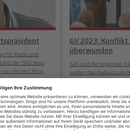
atspräsident
GV 2023: Konflikt
überwunden
ng für Radio und
stand der SRG Bern
SRF und die regionale Tr
r von Herbert Ming
wollen das Radiostudio 
hen Altersgrenze per
Begegnung machen. Vertr
Organisationen haben da
unterzeichnet – nach kon
gemeinsam nach vorn.
Weiterlesen