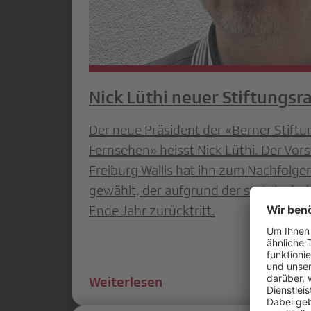
Nick Lüthi neuer Stiftungsr
Der neue Präsident der «Berner Stiftu
Fernsehen» heisst Nick Lüthi. Der Vor
Freiburg Wallis hat ihn zum Nachfolge
gewählt, der aufgrund der statutarisc
Ende Jahr zurücktritt.
Weiterlesen