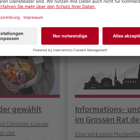
der gewählt
Informations- un
im Grossen Rat d
d Christian Gasser
an der
Eine wirksame Medienför