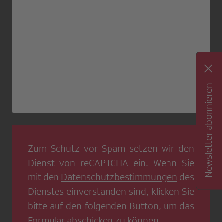
Newsletter abonnieren
Zum Schutz vor Spam setzen wir den
Dienst von
reCAPTCHA
ein. Wenn Sie
mit den
Datenschutzbestimmungen
des
Dienstes einverstanden sind, klicken Sie
bitte auf den folgenden Button, um das
Formular abschicken zu können.