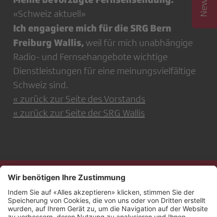
«Schweiz aktuell»
Ich engagiere mich für die SRG Bern
Freiburg Wallis,
weil für mich unabhängige
Radio- und Fernsehangebote wichtige
Dienstleistungen für eine meinungsvielfältige
Schweiz sind.
« zurück zur Seite des Vorstands
« zurück zur Seite der SRG Wallis
Kontakt
Impressum