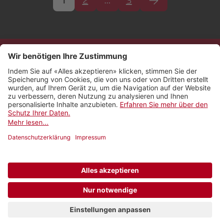
1
2
…
3
Kontakt
Impressum
Rechtliches
Netiquette
Nutzungsbedingungen
AGB Payyo
Datenschutzeinstellungen
Newsletter abonnieren